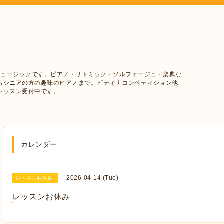
ミュージックです。ピアノ・リトミック・ソルフェージュ・楽典な
らシニアの方の趣味のピアノまで。ピティナコンペティション他
レッスン受付中です。
カレンダー
2026-04-14 (Tue)
レッスンお休み
レッスンお休み