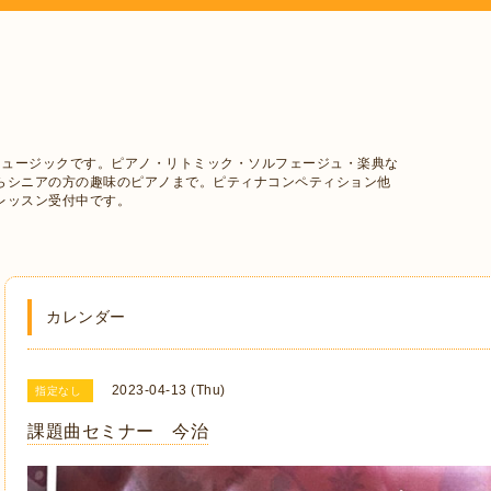
ミュージックです。ピアノ・リトミック・ソルフェージュ・楽典な
らシニアの方の趣味のピアノまで。ピティナコンペティション他
レッスン受付中です。
カレンダー
2023-04-13 (Thu)
指定なし
課題曲セミナー 今治