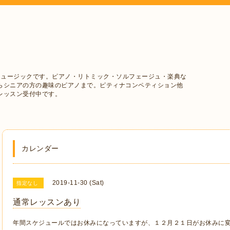
ミュージックです。ピアノ・リトミック・ソルフェージュ・楽典な
らシニアの方の趣味のピアノまで。ピティナコンペティション他
レッスン受付中です。
カレンダー
2019-11-30 (Sat)
指定なし
通常レッスンあり
年間スケジュールではお休みになっていますが、１２月２１日がお休みに