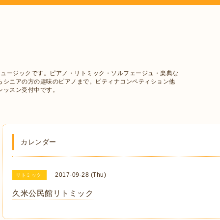
ミュージックです。ピアノ・リトミック・ソルフェージュ・楽典な
らシニアの方の趣味のピアノまで。ピティナコンペティション他
レッスン受付中です。
カレンダー
2017-09-28 (Thu)
リトミック
久米公民館リトミック